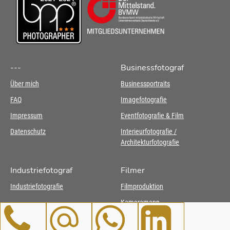
---
Businessfotograf
Über mich
Businessportraits
FAQ
Imagefotografie
Impressum
Eventfotografie & Film
Datenschutz
Interieurfotografie /
Architekturfotografie
Industriefotograf
Filmer
Industriefotografie
Filmproduktion
Kameramann
To
mail@bjoernvilcens.de
WhatsApp
LinkedIn
Businessfotograf Frankfurt
Businessfotograf Karlsruhe
Industriefotografie Stuttgart