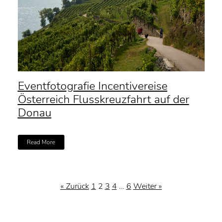
Eventfotografie Incentivereise
Österreich Flusskreuzfahrt auf der
Donau
Read More
« Zurück
1
2
3
4
…
6
Weiter »